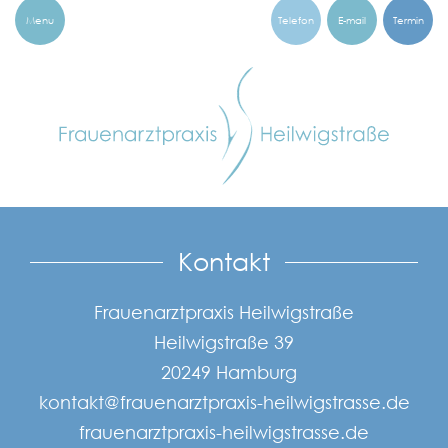
Menu
Telefon
E-mail
Termin
kontakt@frauenarztpraxis-heilwigstrasse.de
Nur für bereits bekannte Patientinnen
Kontakt
Frauenarztpraxis Heilwigstraße
Heilwigstraße 39
20249 Hamburg
kontakt@frauenarztpraxis-heilwigstrasse.de
frauenarztpraxis-heilwigstrasse.de